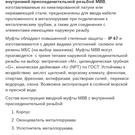
внутренней присоединительной резьбой МВВ
,
изготавливаемые из никелированной латуни или
нержавеющей стали, предназначены для ввода кабеля
проложенного в металлорукаве при подключении к
металлическим трубам, а также для соединения с
элементами имеющими наружную резьбу
Муфты обладают повышенной степенью защиты -
IP 67
и
изготавливаются с двумя видами уплотнений: силикон или
резины МБС (на выбор заказчика). Муфты МВВ могут,
производятся с тремя типами наружной присоединительной
резьбы на выбор: метрическая «М», цилиндрическая трубная
«G», коническая дюймовая «К» (NPT) по ГОСТ. Устойчивы к
воздействию кислот, щелочей, морскому климату, фенолам,
спиртам, фреонам, антифризам, растворам солей., перекиси
водорода, озона. Возможна эксплуатация в солёной морской
и пресной воде.
Состав конструкции вводной муфты МВВ с внутренней
присоединительной резьбой:
Корпус
Оконцеватель металлорукава
Уплотнитель металлорукава