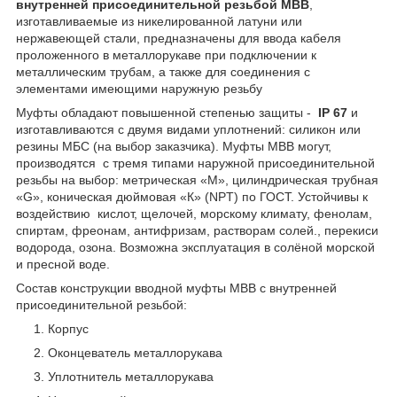
внутренней присоединительной резьбой МВВ
,
изготавливаемые из никелированной латуни или
нержавеющей стали, предназначены для ввода кабеля
проложенного в металлорукаве при подключении к
металлическим трубам, а также для соединения с
элементами имеющими наружную резьбу
Муфты обладают повышенной степенью защиты -
IP 67
и
изготавливаются с двумя видами уплотнений: силикон или
резины МБС (на выбор заказчика). Муфты МВВ могут,
производятся с тремя типами наружной присоединительной
резьбы на выбор: метрическая «М», цилиндрическая трубная
«G», коническая дюймовая «К» (NPT) по ГОСТ. Устойчивы к
воздействию кислот, щелочей, морскому климату, фенолам,
спиртам, фреонам, антифризам, растворам солей., перекиси
водорода, озона. Возможна эксплуатация в солёной морской
и пресной воде.
Состав конструкции вводной муфты МВВ с внутренней
присоединительной резьбой:
Корпус
Оконцеватель металлорукава
Уплотнитель металлорукава