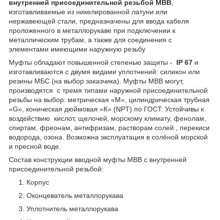
внутренней присоединительной резьбой МВВ
,
изготавливаемые из никелированной латуни или
нержавеющей стали, предназначены для ввода кабеля
проложенного в металлорукаве при подключении к
металлическим трубам, а также для соединения с
элементами имеющими наружную резьбу
Муфты обладают повышенной степенью защиты -
IP 67
и
изготавливаются с двумя видами уплотнений: силикон или
резины МБС (на выбор заказчика). Муфты МВВ могут,
производятся с тремя типами наружной присоединительной
резьбы на выбор: метрическая «М», цилиндрическая трубная
«G», коническая дюймовая «К» (NPT) по ГОСТ. Устойчивы к
воздействию кислот, щелочей, морскому климату, фенолам,
спиртам, фреонам, антифризам, растворам солей., перекиси
водорода, озона. Возможна эксплуатация в солёной морской
и пресной воде.
Состав конструкции вводной муфты МВВ с внутренней
присоединительной резьбой:
Корпус
Оконцеватель металлорукава
Уплотнитель металлорукава