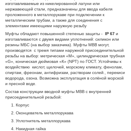
изготавливаемые из никелированной латуни или
нержавеющей стали, предназначены для ввода кабеля
проложенного в металлорукаве при подключении к
металлическим трубам, а также для соединения с
элементами имеющими наружную резьбу
Муфты обладают повышенной степенью защиты -
IP 67
и
изготавливаются с двумя видами уплотнений: силикон или
резины МБС (на выбор заказчика). Муфты МВВ могут,
производятся с тремя типами наружной присоединительной
резьбы на выбор: метрическая «М», цилиндрическая трубная
«G», коническая дюймовая «К» (NPT) по ГОСТ. Устойчивы к
воздействию кислот, щелочей, морскому климату, фенолам,
спиртам, фреонам, антифризам, растворам солей., перекиси
водорода, озона. Возможна эксплуатация в солёной морской
и пресной воде.
Состав конструкции вводной муфты МВВ с внутренней
присоединительной резьбой:
Корпус
Оконцеватель металлорукава
Уплотнитель металлорукава
Накидная гайка