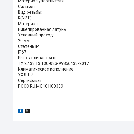
Материал уплотнителя:
Силикон
Вид резьбы:
K(NPT)
Материал:
Никелированная латунь
Условный проход:
20 мм
Степень IP:
IP67
Изготавливается по:
ТУ 27.33.13.130-023-99856433-2017
Климатическое исполнение:
УХЛ 1, 5
Сертификат:
РОСС RU.MO10.H00359