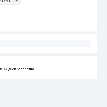
:
zeta45839
ние 14 дней
бесплатно