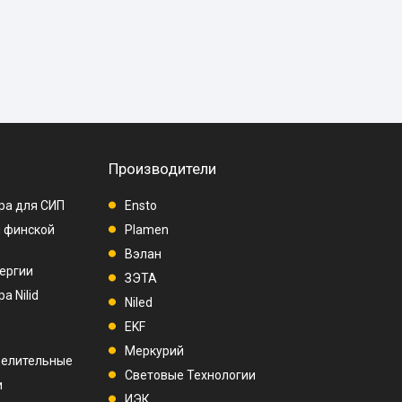
Производители
ра для СИП
Ensto
п финской
Plamen
Вэлан
ергии
ЗЭТА
а Nilid
Niled
EKF
Меркурий
делительные
Световые Технологии
и
ИЭК