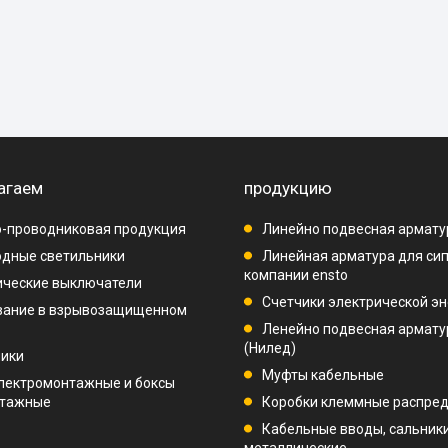
агаем
продукцию
-проводниковая продукция
Линейно подвесная армату
дные светильники
Линейная арматура для си
компании ensto
ические выключатели
Счетчики электрической эн
вание в взрывозащищенном
Ленейно подвесная арматур
(Нилед)
ники
Муфты кабельные
лектромонтажные и боксы
нтажные
Коробки клеммные распре
Кабельные вводы, сальник